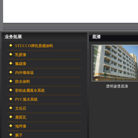
业务拓展
底漆
STUCCO弹性质感涂料
乳胶漆
氟碳漆
内外墙保温
防水涂料
透明渗透底漆
彩铝金属落水系统
PVC落水系统
文化石
屋面瓦
地坪漆
腻子