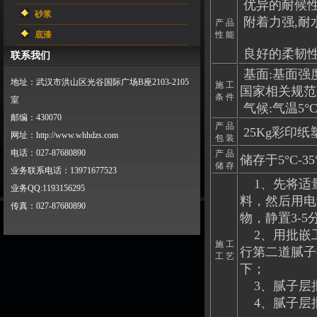
优异的耐候
砂浆
附着力强,耐
产 品
底漆
性 能
良好的柔韧
联系我们
基面:基面强
地址：武汉市洪山区光谷国际广场B座2103-2105
施 工
国家相关规范
条 件
室
气候:气温5°C
邮编：430070
产 品
25Kg彩印
网址：http://www.whhdzs.com
包 装
电话：027-87680890
产 品
储存于5°C-
储 存
业务联系电话：13971677523
1、先将适
业务QQ:1193156295
料，然后用电
传真：027-87680890
物，静置3-
2、用批嵌工
施 工
行第二道腻子
工 艺
下；
3、腻子层批
4、腻子层批