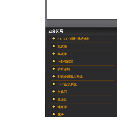
业务拓展
STUCCO弹性质感涂料
乳胶漆
氟碳漆
内外墙保温
防水涂料
彩铝金属落水系统
PVC落水系统
文化石
屋面瓦
地坪漆
腻子