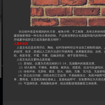
仿古砖外形是有规则的长方形，棱角分明，手工精凿，具有古朴的传
建筑物更增添一种古色古香的韵味。产品将深厚的文化底蕴和现代的简约
抒或豪华或舒适又或浪漫的复古情怀！
人造文化石
人造文化石是采用浮石、陶粒、硅钙等材料经过专业加工精制而成的。
的纹理、色泽，质感以人工的方法进行升级再现，效果极富原始、自然、
轻、色彩丰富、不霉、不燃、抗融冻性好、便于安装等特点。
人造文化石主要特点及性能：
（1）质地轻。比重为天然石材的1/3- 1/4，无须额外的墙基支撑。
（2）经久耐用。不褪色、耐腐蚀、耐风化、强度高、抗冻与抗渗
（3）绿色环保。无异味、吸音、防火、隔热、无毒、无污染、无
（4）防尘自洁功能：经防水剂工艺处理，不易粘附灰尘，风雨冲刷即
单，费用省。无需将其铆在墙体上，直接粘贴即可；安装费用仅为天然石材
（6）可选择性多。风格颜色多样，组合搭配使墙面极富立体效果。